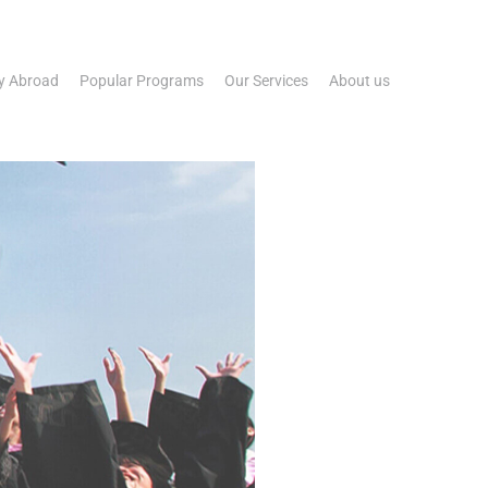
y Abroad
Popular Programs
Our Services
About us