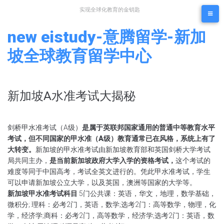
Skip
实现全球化教育的金钥匙
to
content
new eistudy-意腾留学-新加
坡全球教育留学中心
新加坡A水准考试大揭秘
剑桥甲水准考试（A级）
是属于英联邦国家通用的普通中等教育水平
考试
，但不同国家的甲水准（A级）教育通常已在风格，系统上有了
大转变。
新加坡的甲水准考试由新加坡教育部和英国剑桥大学考试
局共同主办
，
是当前新加坡政府大学入学的资格考试
，
这个考试的
难度等同于中国高考，考试全英文进行的。凭此甲水准考试，学生
可以申请新加坡公立大学，以及英国，澳洲等国家的大学等。
新加坡甲水准考试科目
5门公共课：英语，华文，地理，数学基础，
微积分;
理科：必考2门，英语，数学;选考2门：高等数学，物理，化
学，经济学;
商科：必考2门，高等数学，经济学;选考2门：英语，数