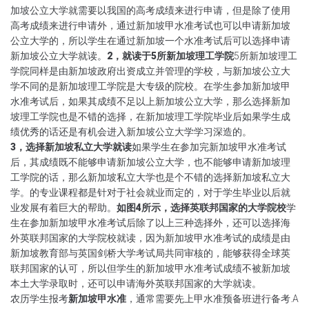
加坡公立大学就需要以我国的高考成绩来进行申请
，但是除了使用
高考成绩来进行申请外，通过新加坡甲水准考试也可以申请新加坡
公立大学的
，所以学生在通过新加坡一个水准考试后可以选择申请
新加坡公立大学就读
。
2，就读于5所新加坡理工学院
5所新加坡理工
学院同样是由新加坡政府出资成立并管理的学校，与新加坡公立大
学不同的是新加坡理工学院是大专级的院校。在学生参加新加坡甲
水准考试后，如果其成绩不足以上新加坡公立大学，那么选择新加
坡理工学院也是不错的选择，在新加坡理工学院毕业后如果学生成
绩优秀的话还是有机会进入新加坡公立大学学习深造的。
3，选择新加坡私立大学就读
如果学生在参加完新加坡甲水准考试
后，其成绩既不能够申请新加坡公立大学，也不能够申请新加坡理
工学院的话，那么新加坡私立大学也是个不错的选择新加坡私立大
学
。的专业课程都是针对于社会就业而定的
，对于学生毕业以后就
业发展有着巨大的帮助
。
如图4所示，选择英联邦国家的大学院校
学
生在参加新加坡甲水准考试后除了以上三种选择外，还可以选择海
外英联邦国家的大学院校就读，因为新加坡甲水准考试的成绩是由
新加坡教育部与英国剑桥大学考试局共同审核的，能够获得全球英
联邦国家的认可，所以但学生的新加坡甲水准考试成绩不被新加坡
本土大学录取时，还可以申请海外英联邦国家的大学就读。
农历学生报考
新加坡甲水准
，通常需要先上甲水准预备班进行备考
.A