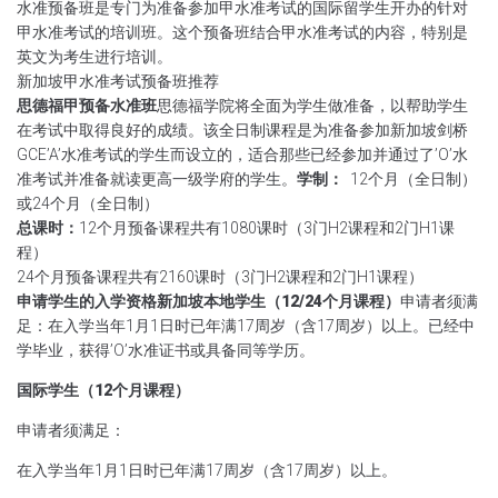
水准预备班是专门为准备参加甲水准考试的国际留学生开办的针对
甲水准考试的培训班
。这个预备班结合甲水准考试的内容，特别是
英文为考生进行培训。
新加坡甲水准考试预备班推荐
思德福甲预备水准班
思德福学院将全面为学生做准备，以帮助学生
在考试中取得良好的成绩
。该全日制课程是为准备参加新加坡剑桥
GCE’A’水准考试的学生而设立的，适合那些已经参加并通过了’O’水
准考试并准备就读更高一级学府的学生
。
学制：
12个月（全日制）
或24个月（全日制）
总课时：
12个月预备课程共有1080课时（3门H2课程和2门H1课
程）
24个月预备课程共有2160课时（3门H2课程和2门H1课程）
申请学生的入学资格
新加坡本地学生（12/24个月课程）
申请者须满
足：
在入学当年1月1日时已年满17周岁（含17周岁）以上。
已经中
学毕业，获得’O’水准证书或具备同等学历。
国际学生（12个月课程）
申请者须满足：
在入学当年1月1日时已年满17周岁（含17周岁）以上。