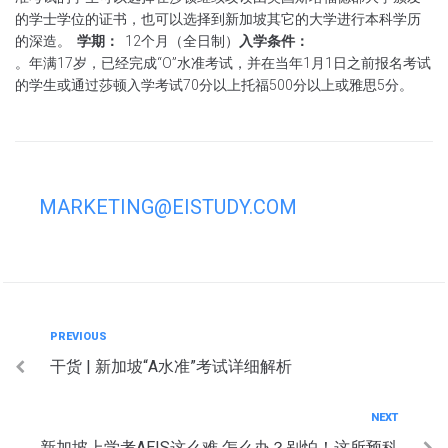
的学士学位的证书，也可以选择到新加坡其它的大学进行本科学历
的深造。
学期：
12个月（全日制）
入学条件：
。年满17岁，已经完成“O”水准考试，并在当年1月1日之前报名考试
的学生或通过莎顿入学考试
70分以上托福500分以上或雅思5分。
MARKETING@EISTUDY.COM
Post
Previous
PREVIOUS
干货 | 新加坡“A水准”考试详细解析
navigation
Next
NEXT
新加坡上学考AEIS这么难 怎么办？别怕！这所预科